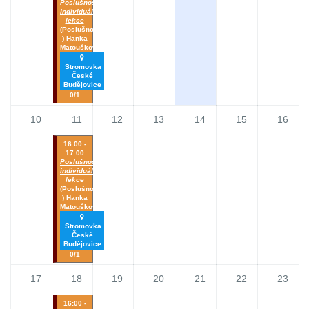
Poslušnost_
individuální
lekce
(Poslušnost
) Hanka
Matoušková
Stromovka
České
Budějovice
0/1
10
11
12
13
14
15
16
16:00 -
17:00
Poslušnost_
individuální
lekce
(Poslušnost
) Hanka
Matoušková
Stromovka
České
Budějovice
0/1
17
18
19
20
21
22
23
16:00 -