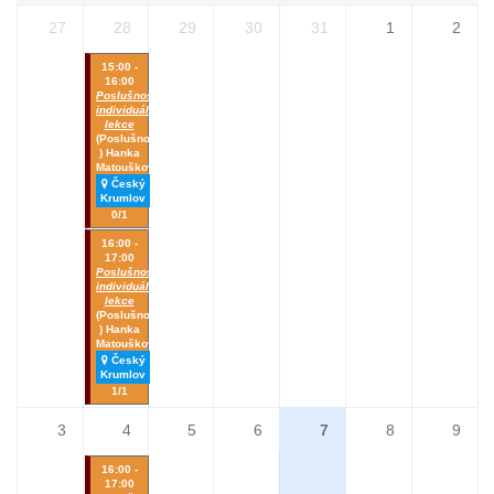
27
28
29
30
31
1
2
15:00 -
16:00
Poslušnost_
individuální
lekce
(Poslušnost
) Hanka
Matoušková
Český
Krumlov
0/1
16:00 -
17:00
Poslušnost_
individuální
lekce
(Poslušnost
) Hanka
Matoušková
Český
Krumlov
1/1
3
4
5
6
7
8
9
16:00 -
17:00