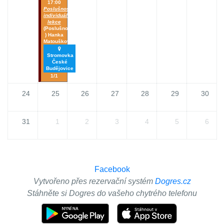
17:00
Poslušnost_
individuální
lekce
(Poslušnost
) Hanka
Matoušková
Stromovka
České
Budějovice
1/1
24
25
26
27
28
29
30
31
1
2
3
4
5
6
Facebook
Vytvořeno přes rezervační systém
Dogres.cz
Stáhněte si Dogres do vašeho chytrého telefonu